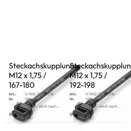
Steckachskupplung
Steckachskupplu
M12 x 1,75 /
M12 x 1,75 /
167-180
192-198
Art.-
V-TA12-25-BK175-
Art.-
V-TA12-25-BK175-
Nr.
180
Nr.
198
Ausverkauft - wird nachgeliefert, sobald wieder auf Lager.
Ausverkauft - wird nachgeliefert, sobald wieder auf Lager.
99,00 € *
99,00 € *