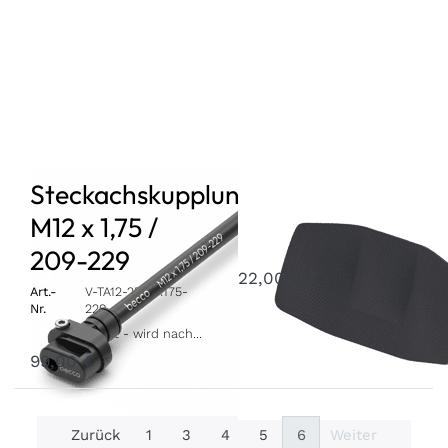
Steckachskupplung
Kopfstütze
M12 x 1,75 /
Art.-Nr.
A-HRAD-25-GR
3 - 7 Werktage
209-229
22,00 € *
Art.-
V-TA12-25-BK175-
Nr.
229
Ausverkauft - wird nachgeliefert, sobald wieder auf Lager.
99,00 € *
Zurück
1
3
4
5
6
Weiter