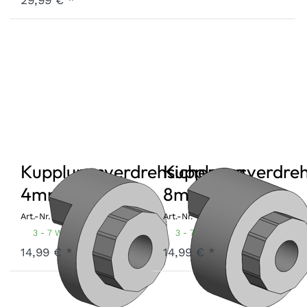
Kupplungsverdrehsicherung
Kupplungsverdreh
4mm
8mm
Art.-Nr.
KVS-4
Art.-Nr.
KVS-8
3 - 7 Werktage
3 - 7 Werktage
14,99 € *
14,99 € *