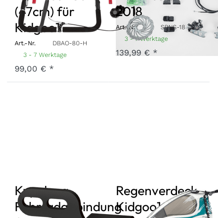
(47cm) für
2018
Kidgoo1
Art.-Nr.
SBNS-18
3 - 7 Werktage
Art.-Nr.
DBAO-80-H
139,99 € *
3 - 7 Werktage
99,00 € *
Kupplung
Regenverdeck
Fahrradanbindung
Kidgoo1 2019