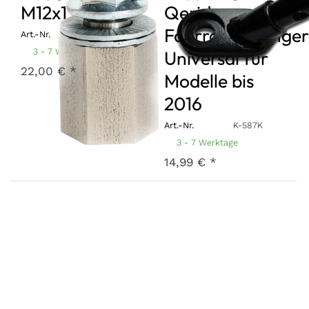
M12x1,25
Qeridoo
Fahrradanhänger
Art.-Nr.
A-PA12-21-SI125
3 - 7 Werktage
Universal für
22,00 € *
Modelle bis
2016
Art.-Nr.
K-587K
3 - 7 Werktage
14,99 € *