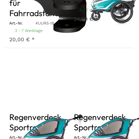
für
Art.-Nr.
RSKG1-19
3 - 7 Werktage
Fahrradständer
24,99 € *
Art.-Nr.
KUURS-18
3 - 7 Werktage
20,00 € *
Regenverdeck
Regenverdeck
Sportrex1 2019
Sportrex2 2019
Art.-Nr.
RSSR1-19
Art.-Nr.
RSSR2-19