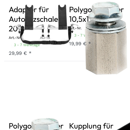
Adapter für
Polygonadapter
Autositzschale
10,5x1
2018
Art.-Nr.
PA1051
3 - 7 Werktage
Art.-Nr.
AD-18
19,99 € *
3 - 7 Werktage
29,99 € *
Polygonadapter
Kupplung für