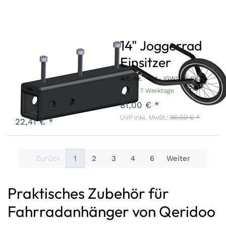
Deichselaufnahme
14" Joggerrad
Nachrüstset
Einsitzer
2019
Art.-Nr.
A-JGW1-22-BK
3 - 7 Werktage
Art.-Nr.
DEAN-19-SET
81,00 € *
3 - 7 Werktage
UVP inkl. MwSt.:
90,00 € *
22,41 € *
Zurück
1
2
3
4
6
Weiter
Praktisches Zubehör für
Fahrradanhänger von Qeridoo