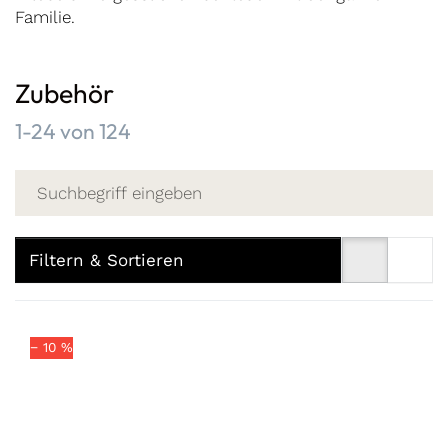
Familie.
Zubehör
Suchergebnisse:
1-24
von
124
Filtern & Sortieren
− 10 %