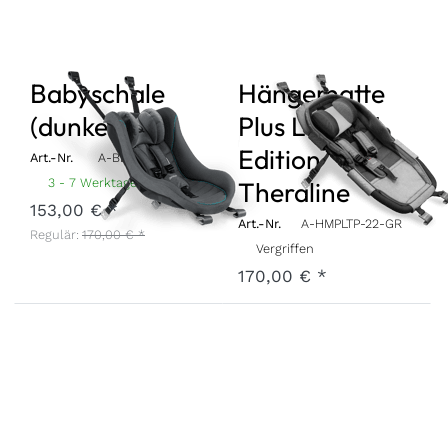
Babyschale
Hängematte
(dunkelgrau)
Plus Limited
Edition
Art.-Nr.
A-BBSH-22-GR
3 - 7 Werktage
Theraline
153,00 € *
Art.-Nr.
A-HMPLTP-22-GR
Regulär:
170,00 € *
Vergriffen
170,00 € *