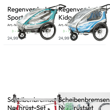
Regenverdeck
Regenverdeck
Sportrex1 2018
Kidgoo1 2018
Art.-Nr.
RSSR1-18
Art.-Nr.
RSKG1-18
3 - 7 Werktage
3 - 7 Werktage
24,99 € *
24,99 € *
Scheibenbremse
Scheibenbremsen
Nachrüst-Set
Nachrüstset