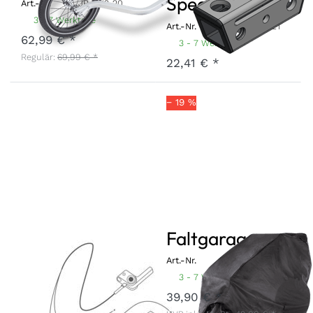
Speedkid 2020
Art.-Nr.
JR-SK2-20
3 - 7 Werktage
Art.-Nr.
DEAN-SK-20-SET
62,99 € *
3 - 7 Werktage
Regulär:
69,99 € *
22,41 € *
− 19 %
Parkbremse
Faltgarage
Nachrüstset
Art.-Nr.
FG-21
3 - 7 Werktage
für
39,90 € *
EinsitzerKidgoo