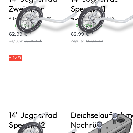
Zweisitzer
Speedkid1
Art.-Nr.
JR-2-20
Art.-Nr.
JR-SK1-20
3 - 7 Werktage
3 - 7 Werktage
62,99 € *
62,99 € *
Regulär:
69,99 € *
Regulär:
69,99 € *
− 10 %
14" Joggerrad
Deichselaufnahm
Speedkid2
Nachrüstset