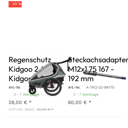
− 30 %
Regenschutz
Steckachsadapte
Kidgoo 2 /
M12x1,75 167 -
Kidgoo 2 Sport
192 mm
Art.-Nr.
A-RCK2-22-TR
Art.-Nr.
A-TA12-22-BK175
3 - 7 Werktage
3 - 7 Werktage
28,00 € *
60,00 € *
UVP inkl. MwSt.:
40,00 € *