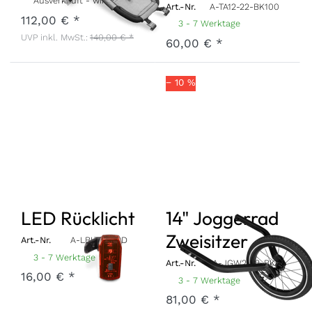
Ausverkauft - wird nachgeliefert, sobald wieder auf Lager.
Art.-Nr.
A-TA12-22-BK100
112,00 € *
3 - 7 Werktage
UVP inkl. MwSt.:
140,00 € *
60,00 € *
− 10 %
LED Rücklicht
14" Joggerrad
Zweisitzer
Art.-Nr.
A-LBLT-22-RD
3 - 7 Werktage
Art.-Nr.
A-JGW2-22-BK
16,00 € *
3 - 7 Werktage
81,00 € *