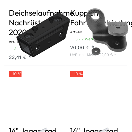
Deichselaufnahme
Kupplung
Nachrüstset
Fahrradanbindun
2020
Art.-Nr.
KUFA-20
3 - 7 Werktage
Art.-Nr.
DEAN-20-SET
20,00 € *
3 - 7 Werktage
UVP inkl. MwSt.:
22,00 € *
22,41 € *
− 10 %
− 10 %
14" Joggerrad
14" Joggerrad