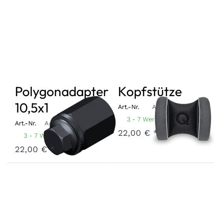
Polygonadapter
Kopfstütze
10,5x1
Art.-Nr.
A-HRST-22-GR
3 - 7 Werktage
Art.-Nr.
A-PA105-22-BK100
22,00 € *
3 - 7 Werktage
22,00 € *