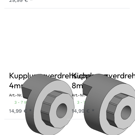
Kupplungsverdrehsicherung
Kupplungsverdreh
4mm
8mm
Art.-Nr.
KVS-4
Art.-Nr.
KVS-8
3 - 7 Werktage
3 - 7 Werktage
14,99 € *
14,99 € *