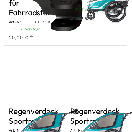
für
Art.-Nr.
RSKG1-19
3 - 7 Werktage
Fahrradständer
24,99 € *
Art.-Nr.
KUURS-18
3 - 7 Werktage
20,00 € *
Regenverdeck
Regenverdeck
Sportrex1 2019
Sportrex2 2019
Art.-Nr.
RSSR1-19
Art.-Nr.
RSSR2-19