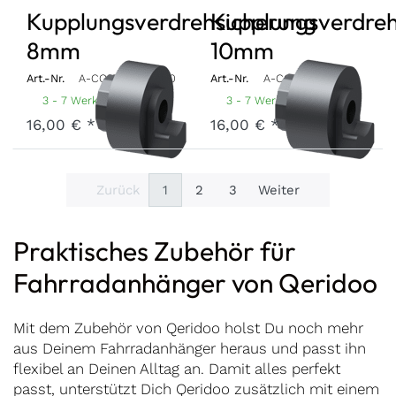
Kupplungsverdrehsicherung
Kupplungsverdreh
8mm
10mm
Art.-Nr.
A-COAT-22-BK080
Art.-Nr.
A-COAT-22-BK100
3 - 7 Werktage
3 - 7 Werktage
16,00 € *
16,00 € *
Zurück
1
2
3
Weiter
Praktisches Zubehör für
Fahrradanhänger von Qeridoo
Mit dem Zubehör von Qeridoo holst Du noch mehr
aus Deinem Fahrradanhänger heraus und passt ihn
flexibel an Deinen Alltag an. Damit alles perfekt
passt, unterstützt Dich Qeridoo zusätzlich mit einem