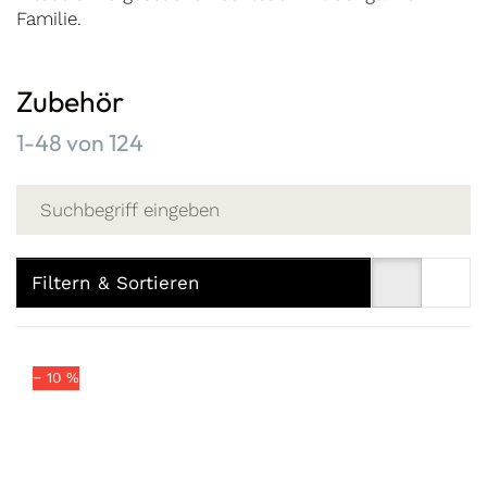
Familie.
Zubehör
Suchergebnisse:
1-48
von
124
Filtern & Sortieren
− 10 %