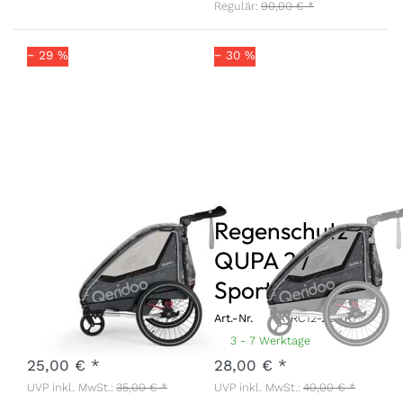
Regulär:
90,00 € *
− 29 %
− 30 %
Regenschutz
Regenschutz
QUPA 1 /
QUPA 2 /
Sportrex 1
Sportrex 2
Art.-Nr.
A-RC11-22-TR
Art.-Nr.
A-RC12-22-TR
3 - 7 Werktage
3 - 7 Werktage
25,00 € *
28,00 € *
UVP inkl. MwSt.:
35,00 € *
UVP inkl. MwSt.:
40,00 € *