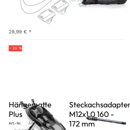
UVP inkl. MwSt.:
49,00 € *
/ Sportrex
Art.-Nr.
PBNS-1-19
3 - 7 Werktage
29,99 € *
− 20 %
Hängematte
Steckachsadapte
Plus
M12x1,0 160 -
172 mm
Art.-Nr.
A-HMPL-22-GR