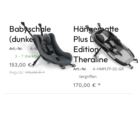
Babyschale
Hängematte
(dunkelgrau)
Plus Limited
Edition
Art.-Nr.
A-BBSH-22-GR
3 - 7 Werktage
Theraline
153,00 € *
Art.-Nr.
A-HMPLTP-22-GR
Regulär:
170,00 € *
Vergriffen
170,00 € *