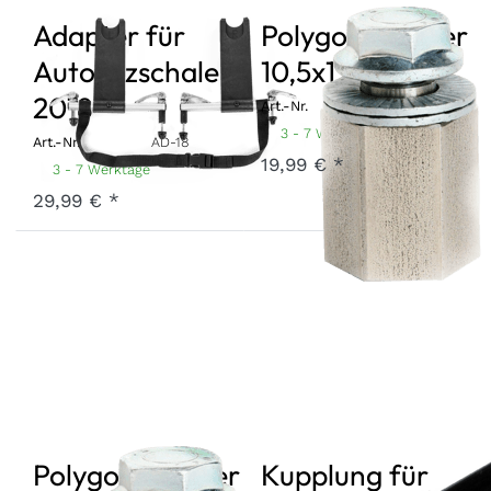
Adapter für
Polygonadapter
Autositzschale
10,5x1
2018
Art.-Nr.
PA1051
3 - 7 Werktage
Art.-Nr.
AD-18
19,99 € *
3 - 7 Werktage
29,99 € *
Polygonadapter
Kupplung für