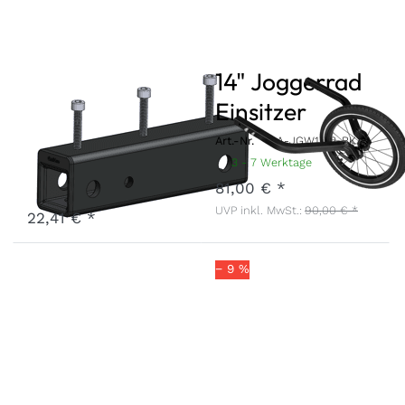
Deichselaufnahme
14" Joggerrad
Nachrüstset
Einsitzer
2019
Art.-Nr.
A-JGW1-22-BK
3 - 7 Werktage
Art.-Nr.
DEAN-19-SET
81,00 € *
3 - 7 Werktage
UVP inkl. MwSt.:
90,00 € *
22,41 € *
− 9 %