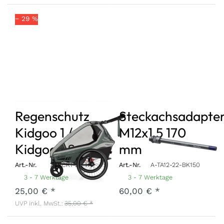
− 29 %
Regenschutz
Steckachsadapte
Kidgoo 1 /
M12x1,5 170
Kidgoo 1 Sport
mm
Art.-Nr.
A-RCK1-22-TR
Art.-Nr.
A-TA12-22-BK150
3 - 7 Werktage
3 - 7 Werktage
25,00 € *
60,00 € *
UVP inkl. MwSt.:
35,00 € *