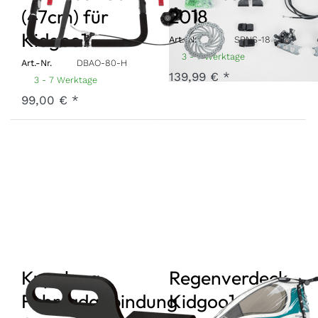
(47cm) für
2018
Kidgoo1
Art.-Nr.
SBNS-18
3 - 7 Werktage
Art.-Nr.
DBAO-80-H
139,99 € *
3 - 7 Werktage
99,00 € *
Kupplung
Regenverdeck
Fahrradanbindung
Kidgoo1 2019