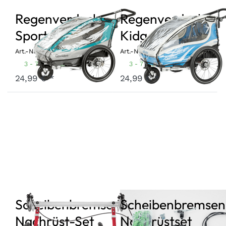
Regenverdeck
Regenverdeck
Sportrex1 2018
Kidgoo1 2018
Art.-Nr.
RSSR1-18
Art.-Nr.
RSKG1-18
3 - 7 Werktage
3 - 7 Werktage
24,99 € *
24,99 € *
Scheibenbremse
Scheibenbremsen
Nachrüst-Set
Nachrüstset