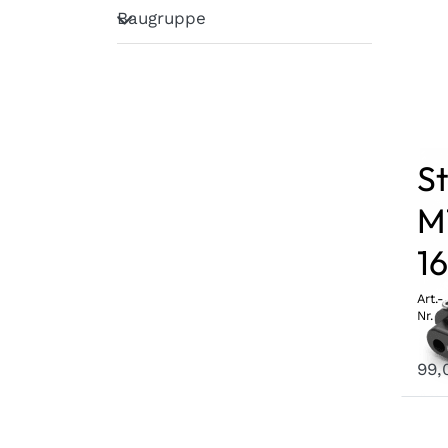
Baugruppe
Baugruppe
S
M1
1
Art.-
Nr.
3 
99,