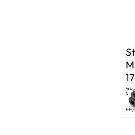
S
M1
1
Art.-
Nr.
3 
99,