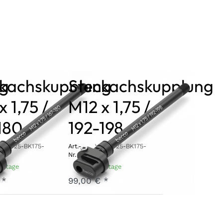
ng
ckachskupplung
Steckachskupplung
x 1,75 /
M12 x 1,75 /
180
192-198
TA12-25-BK175-
Art.-
V-TA12-25-BK175-
0
Nr.
198
erktage
3 - 7 Werktage
 *
99,00 € *