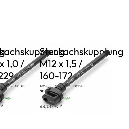
ng
ckachskupplung
Steckachskupplung
x 1,0 /
M12 x 1,5 /
229
160-172
TA12-25-BK100-
Art.-
V-TA12-25-BK150-
9
Nr.
172
erktage
3 - 7 Werktage
 *
99,00 € *