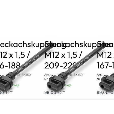
teckachskupplung
Steckachskupplu
Ste
2 x 1,5 /
M12 x 1,5 /
M12 
76-188
209-229
167-
V-TA12-25-BK150-
Art.-
V-TA12-25-BK150-
Art.-
V-
188
Nr.
229
Nr.
18
- 7 Werktage
3 - 7 Werktage
3 - 7 W
00 € *
99,00 € *
99,00 €