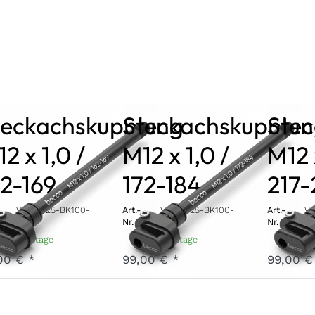
teckachskupplung
Steckachskupplu
Ste
2 x 1,0 /
M12 x 1,0 /
M12 
62-169
172-184
217-
V-TA12-25-BK100-
Art.-
V-TA12-25-BK100-
Art.-
V-
169
Nr.
184
Nr.
22
- 7 Werktage
3 - 7 Werktage
3 - 7 W
00 € *
99,00 € *
99,00 €