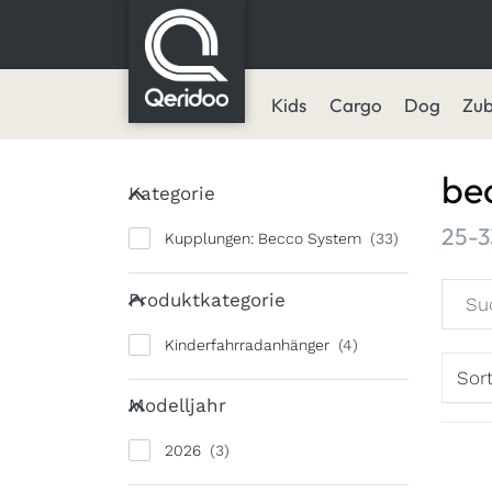
Kids
Cargo
Dog
Zu
be
Kategorie
Kategorie
Such
25-3
Kupplungen: Becco System
Produktkategorie
Produktkategorie
Kinderfahrradanhänger
Sor
Modelljahr
Modelljahr
2026