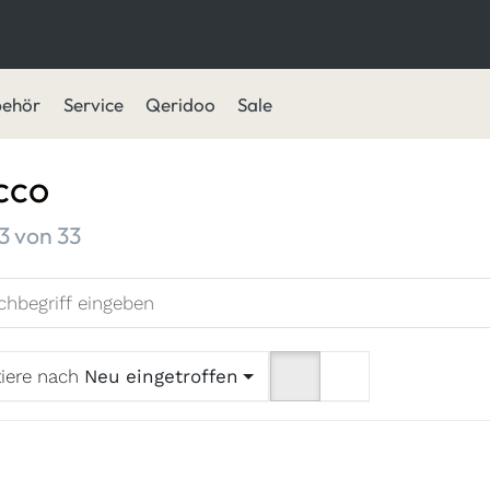
behör
Service
Qeridoo
Sale
cco
ergebnisse:
3
von
33
tiere nach
Neu eingetroffen