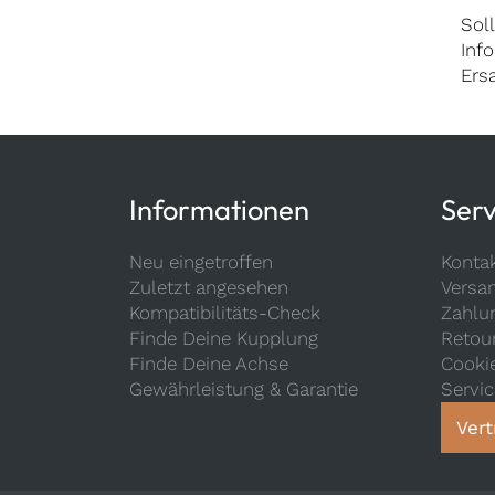
Sol
Inf
Ers
Informationen
Serv
Neu eingetroffen
Konta
Zuletzt angesehen
Versa
Kompatibilitäts-Check
Zahlu
Finde Deine Kupplung
Retou
Finde Deine Achse
Cooki
Gewährleistung & Garantie
Servi
Vert