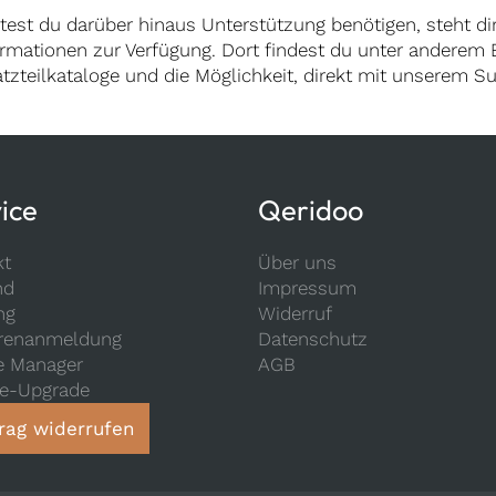
ltest du darüber hinaus Unterstützung benötigen, steht d
ormationen zur Verfügung. Dort findest du unter anderem
atzteilkataloge und die Möglichkeit, direkt mit unserem S
ice
Qeridoo
kt
Über uns
nd
Impressum
ng
Widerruf
renanmeldung
Datenschutz
e Manager
AGB
ce-Upgrade
rag widerrufen