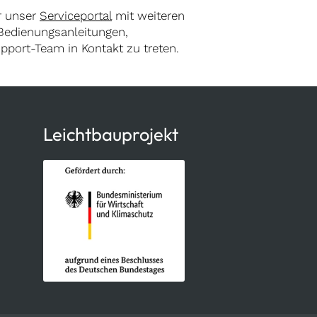
ir unser
Serviceportal
mit weiteren
 Bedienungsanleitungen,
upport-Team in Kontakt zu treten.
Leichtbauprojekt