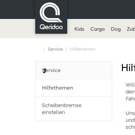
Kids
Cargo
Dog
Zu
Startseite
Service
Hilfethemen
Hi
Service
Wil
Hilfethemen
dei
Fah
Scheibenbremse
einstellen
Uns
und
schn