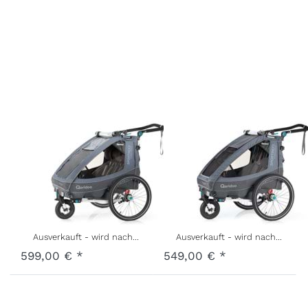
Sportrex2
Sportrex1
Limited
Limited
Edition Blau
Edition Blau
Grau
Grau
Art.-Nr.
Q-SR2-21-LBG
Art.-Nr.
Q-SR1-21-LBG
Ausverkauft - wird nachgeliefert, sobald wieder auf Lager.
Ausverkauft - wird nachgeliefert, sobald wieder auf Lager.
599,00 € *
549,00 € *