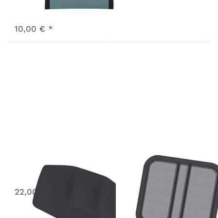
Art.-Nr.
F-IP10L-24-MB
Ausverkauft - wird nachgeliefert, sobald wieder auf Lager.
10,00 € *
Kopfstütze
Sitzsystem
Kissen Leafless
Art.-Nr.
A-HRAD-25-GR
3 - 7 Werktage
Tree
22,00 € *
Art.-Nr.
X-SSK0-26-LF013
3 - 7 Werktage