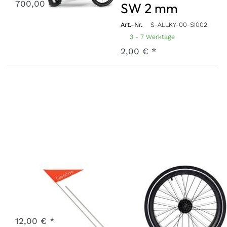
700,00 € *
SW 2 mm
Art.-Nr.
S-ALLKY-00-SI002
3 - 7 Werktage
2,00 € *
Wimpel
Komplettrad
20" Speedkid
Art.-Nr.
X-PN10-22-OR-1A
Vergriffen
2021 (ohne
12,00 € *