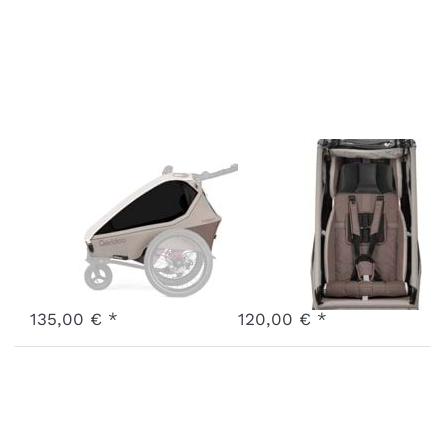
Hauptbezug
Sitzbank
Kidgoo Pro 1
Kidgoo 1
Barista Brown
Barista Brown
Art.-Nr.
F-MCKP1-26-BB
Art.-Nr.
X-SSK1-26-BB
3 - 7 Werktage
3 - 7 Werktage
135,00 € *
120,00 € *