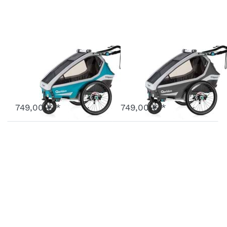
Kidgoo1 Sport
Kidgoo1 Sport
Petrol
Grau
Art.-Nr.
Q8S-20-P
Art.-Nr.
Q8S-20-G
Vergriffen
Vergriffen
749,00 € *
749,00 € *