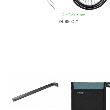
Gummikappe)
Art.-Nr.
X-RAD-20E-21-SET
3 - 7 Werktage
34,99 € *
Sechskantschlüssel
Innentasche
Gr. 4
rechts QUPA
Plus Mineral
Art.-Nr.
S-ALLKY-00-SI004
3 - 7 Werktage
Blue