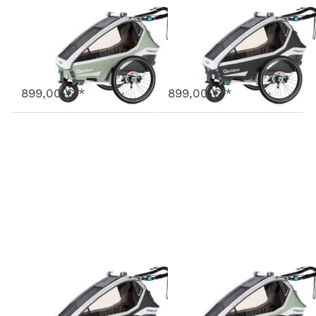
Kidgoo2 Pro
Kidgoo2 Pro
Mint
Dunkelgrau
Art.-Nr.
Q9P-20-M
Art.-Nr.
Q9P-20-D
Ausverkauft - wird nachgeliefert, sobald wieder auf Lager.
Ausverkauft - wird nachgeliefert, sobald wieder auf Lager.
899,00 € *
899,00 € *
Kidgoo1 Pro
Kidgoo1 Pro
Dunkelgrau
Mint
Art.-Nr.
Q8P-20-D
Art.-Nr.
Q8P-20-M