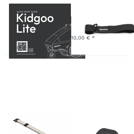
Kurzanleitung
Transportsicheru
Kidgoo 2 Lite
Art.-Nr.
X-TL-26-BK
3 - 7 Werktage
Art.-Nr.
P-QSGKGL-26
10,00 € *
3 - 7 Werktage
5,00 € *
Zurrgurt
Schrittpolster
Kidgoo 2
Barista Brown