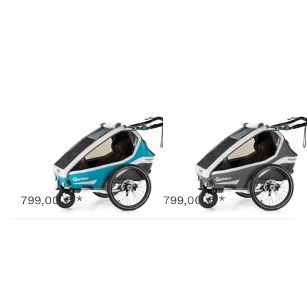
Kidgoo2 Sport
Kidgoo2 Sport
Petrol
Grau
Art.-Nr.
Q9S-20-P
Art.-Nr.
Q9S-20-G
Ausverkauft - wird nachgeliefert, sobald wieder auf Lager.
Ausverkauft - wird nachgeliefert, sobald wieder auf Lager.
799,00 € *
799,00 € *