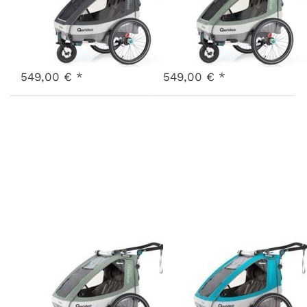
Edition Grau
Edition Mint
Art.-Nr.
Q-SR1-21-LG
Art.-Nr.
Q-SR1-21-LM
Ausverkauft - wird nachgeliefert, sobald wieder auf Lager.
Ausverkauft - wird nachgeliefert, sobald wieder auf Lager.
549,00 € *
549,00 € *
Sportrex2
Sportrex2
Limited
Petrol
Edition Mint
Art.-Nr.
Q-SR2-21-P