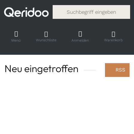
Gib einen Suchbegriff ein. Während
Wunschliste
Warenkorb
Menü
Anmelden
Neu eingetroffen
RSS