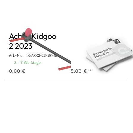
Achse Kidgoo
Sicherheitshinwei
2 2023
2026
Art.-Nr.
X-AXK2-23-BK-1B
Art.-Nr.
P-SREG-26
3 - 7 Werktage
3 - 7 Werktage
0,00 €
5,00 € *