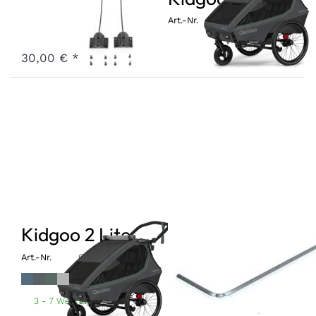
Art.-Nr.
V-FPBK0-22-GR-1A
Art.-Nr.
Q-KGL2-26
3 - 7 Werktage
30,00 € *
Kidgoo 2 Lite
Winkelschrauben
für
Art.-Nr.
Q-KGL2-26
Innensechskant-
Navy Blue
Steel Grey
Ivy Green
Titanium Grey
Schrauben,
3 - 7 Werktage