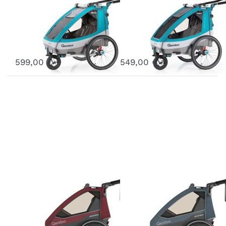
Sportrex2
Sportrex1
2020 Petrol
2020 Petrol
Art.-Nr.
Q6-20-P
Art.-Nr.
Q3-20-P
Ausverkauft - wird nachgeliefert, sobald wieder auf Lager.
Vergriffen
599,00 € *
549,00 € *
Sportrex 2
Sportrex 2
Limited
Limited
Edition
Edition Jeans