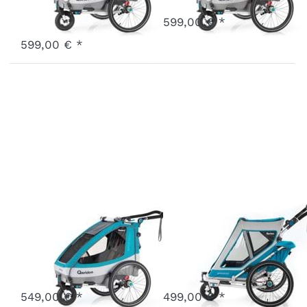
Vergriffen
Art.-Nr.
Q-SR2-21-LM
599,00 € *
Ausverkauft - wird nachgeliefert, sobald wieder auf Lager.
599,00 € *
Sportrex1
Speedkid2
Petrol
Petrol
Art.-Nr.
Q-SR1-21-P
Art.-Nr.
Q-SK2-21-P
Vergriffen
Vergriffen
549,00 € *
499,00 € *