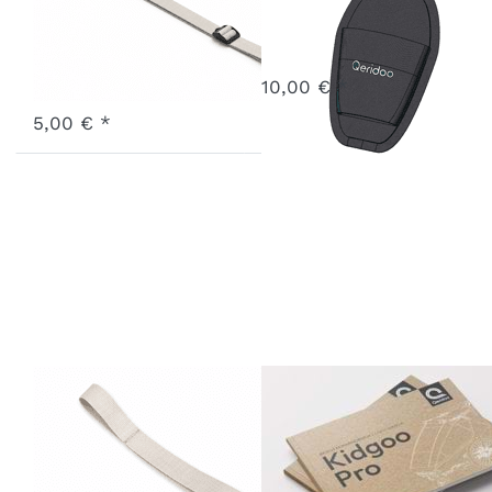
White Sand
Art.-Nr.
X-CP10-26-LT
3 - 7 Werktage
Art.-Nr.
X-LSK2-26-WS
10,00 € *
Ausverkauft - wird nachgeliefert, sobald wieder auf Lager.
5,00 € *
Handschlaufe
Handbuch
Kidgoo Pro
Kidgoo Pro
Barista Brown
Art.-Nr.
P-MAKP-26