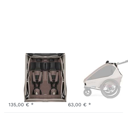
Sitzbank
Verdeck
Kidgoo 2
Kidgoo 1 Pro
Barista Brown
Barista Brown
Art.-Nr.
X-SSK2-26-BB
Art.-Nr.
F-TCKP1-26-BB
3 - 7 Werktage
3 - 7 Werktage
135,00 € *
63,00 € *