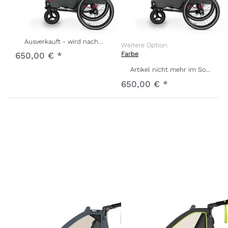
Cayenne Red
Blue
Art.-Nr.
Q-SPR2-22-CR
Art.-Nr.
Q-SPR2-22-JB
Ausverkauft - wird nachgeliefert, sobald wieder auf Lager.
Weitere Option:
Farbe
650,00 € *
Artikel nicht mehr im Sortiment
650,00 € *
Sportrex 1
QUPA 2 Lime
Art.-Nr.
Q-QUP2-22-LI