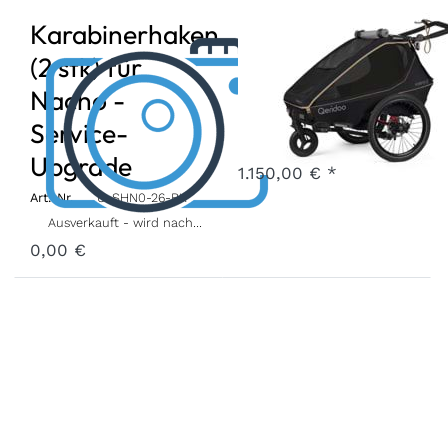
Karabinerhaken
Kidgoo 2 Flex
(2 stk) für
Art.-Nr.
Q-KGX2-26
Nacho -
Weitere Option:
Farbe
Service-
Vorbestellung Liefertermin Unbekannt
Upgrade
1.150,00 € *
Art.-Nr.
U-SHN0-26-BK
Ausverkauft - wird nachgeliefert, sobald wieder auf Lager.
0,00 €