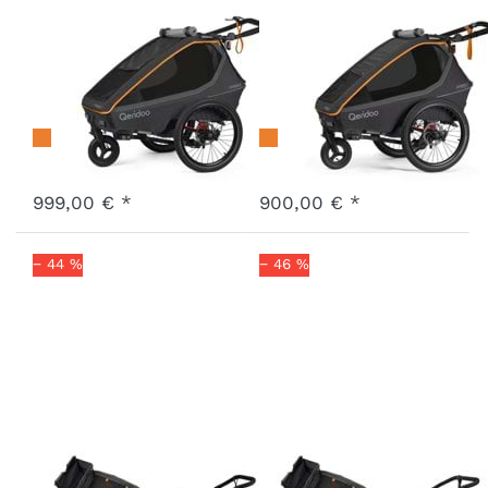
Kidgoo 2 Sport
Kidgoo 1 Sport
Gen 2
Gen 2
Art.-Nr.
Q-KGS2-26
Art.-Nr.
Q-KGS1-26
FIDLOCK Edition
FIDLOCK Edition
3 - 7 Werktage
3 - 7 Werktage
999,00 € *
900,00 € *
− 44 %
− 46 %
QUPA 1 Plus
QUPA 2 Plus