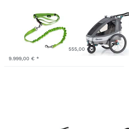
Joggerband
Sportrex2
(ohne
2020 LE Grau
Anleitung)
Art.-Nr.
Q6-20-LG
Vergriffen
Art.-Nr.
X-JRBD-24-GN
555,00 € *
3 - 7 Werktage
9.999,00 € *