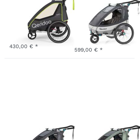
QUPA 1 Lime
Sportrex2
Limited
Art.-Nr.
Q-QUP1-22-LI
Edition Grau
Weitere Option:
Farbe
Art.-Nr.
Q-SR2-21-LG
Artikel nicht mehr im Sortiment
Ausverkauft - wird nachgeliefert, sobald wieder auf Lager.
430,00 € *
599,00 € *
Sportrex1
Sportrex1
Limited
Limited