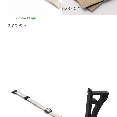
3 - 7 Werktage
/ White Sand
5,00 € *
Art.-Nr.
X-HB10-26-WS
3 - 7 Werktage
3,00 € *
Zurrgurt
Nachrüstung
Kidgoo 1 White
Auflage
Sand
Bremse 2019
Art.-Nr.
X-LSK1-26-WS
Art.-Nr.
Y-NRASB-19