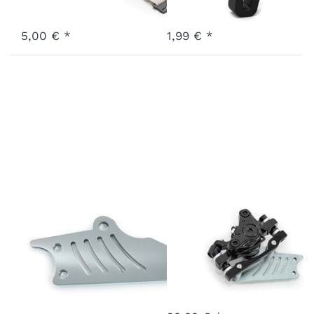
Ausverkauft - wird nachgeliefert, sobald wieder auf Lager.
3 - 7 Werktage
5,00 € *
1,99 € *
Platte für
JAK
Nachrüstung
Bremssattel
Scheibenbremse
rechts
2019
Art.-Nr.
Z-BSR-KG
3 - 7 Werktage
Art.-Nr.
Y-NRPSB19