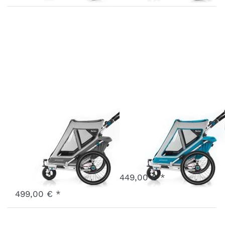
Speedkid2
Speedkid1
Limited
Petrol
Edition Grau
Art.-Nr.
Q-SK1-21-P
Vergriffen
Art.-Nr.
Q-SK2-21-LG
449,00 € *
Ausverkauft - wird nachgeliefert, sobald wieder auf Lager.
499,00 € *