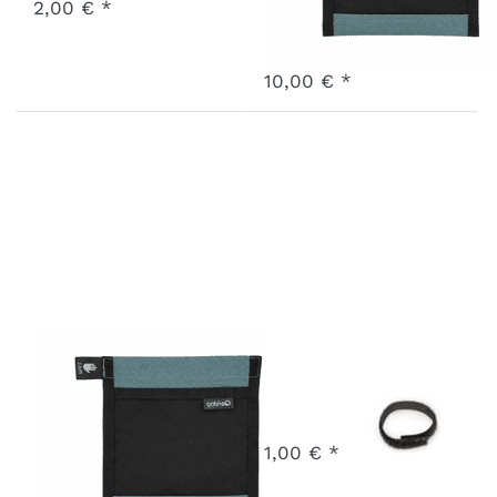
2,00 € *
Art.-Nr.
F-IP10R-24-MB
Ausverkauft - wird nachgeliefert, sobald wieder auf Lager.
10,00 € *
Innentasche
Klettband
links QUPA
Art.-Nr.
X-VCBT-22-GR
3 - 7 Werktage
Plus Mineral
1,00 € *
Blue