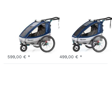
Sportrex2
Sportrex1
Limited
Limited
Edition Blau
Edition Blau
Art.-Nr.
Q6-20-LB
Art.-Nr.
Q3-20-LB
Ausverkauft - wird nachgeliefert, sobald wieder auf Lager.
Ausverkauft - wird nachgeliefert, sobald wieder auf Lager.
599,00 € *
499,00 € *