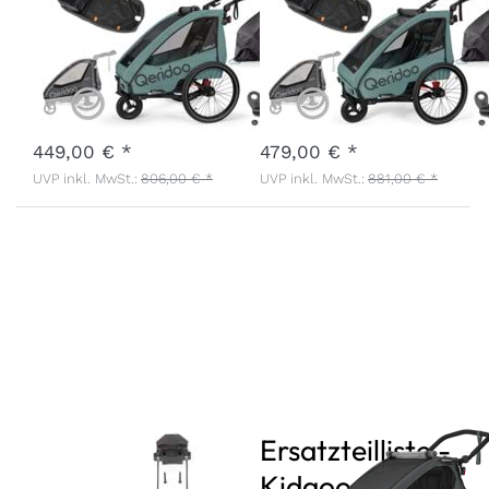
Kids & Cargo
Kids & Cargo
Bundle
Bundle
Art.-Nr.
Q-QPP1-24-MB-KC
Art.-Nr.
Q-QPP2-24-MB-KC
3 - 7 Werktage
3 - 7 Werktage
449,00 € *
479,00 € *
UVP inkl. MwSt.:
806,00 € *
UVP inkl. MwSt.:
881,00 € *
Fußparkbremse
Ersatzteilliste -
Set Grey
Kidgoo 2 Lite