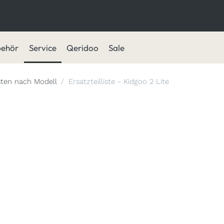
behör
Service
Qeridoo
Sale
isten nach Modell
Ersatzteilliste - Kidgoo 2 Lite