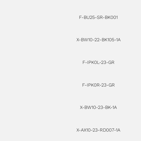
F-BU25-SR-BK001
X-BW10-22-BK105-1A
F-IPK0L-23-GR
F-IPK0R-23-GR
X-BW10-23-BK-1A
X-AX10-23-RD007-1A