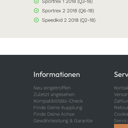
Sportrex 1 2018 (Q3-18)
Sportrex 2 2018 (Q6-18)
Speedkid 2 2018 (Q2-18)
Informationen
Serv
Neu eingetroffen
Konta
Zuletzt angesehen
Versa
Kompatibilitäts-Check
Zahlu
Finde Deine Kupplung
Retou
Finde Deine Achse
Cooki
Gewährleistung & Garantie
Servi