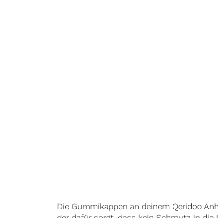
Die Gummikappen an deinem Qeridoo Anhän
der dafür sorgt, dass kein Schmutz in die