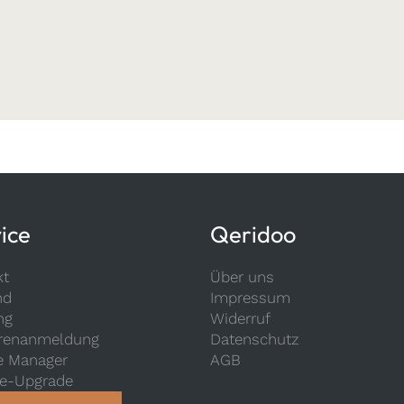
ice
Qeridoo
kt
Über uns
nd
Impressum
ng
Widerruf
renanmeldung
Datenschutz
e Manager
AGB
ce-Upgrade