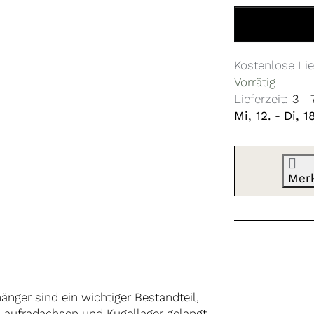
Gummikappe gr
Kostenlose Lie
Vorrätig
Lieferzeit:
3 -
Mi, 12.
-
Di, 1
Mer
ger sind ein wichtiger Bestandteil,
 Laufradachsen und Kugellager gelangt.