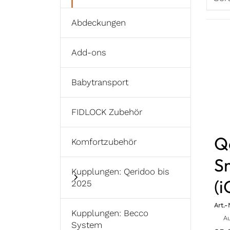
Abdeckungen
Add-ons
Babytransport
FIDLOCK Zubehör
Q
Komfortzubehör
S
Kupplungen: Qeridoo bis
(i
2025
Art.-
Kupplungen: Becco
Ausve
System