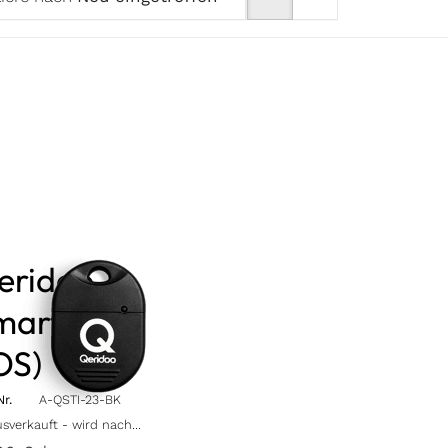
eridoo
mart Tag
OS)
Nr.
A-QSTI-23-BK
rkauft - wird nachgeliefert, sobald wieder auf Lager.