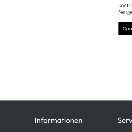
kostb
festge
Com
Informationen
Serv