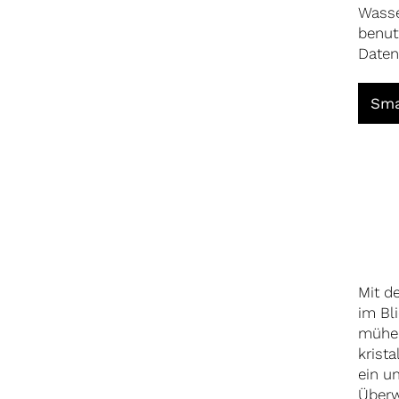
Wasse
benut
Daten
Sma
Mit d
im Bl
mühel
krist
ein u
Überw