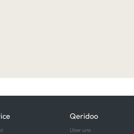
ice
Qeridoo
kt
Über uns