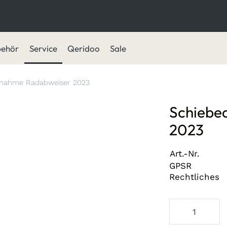
behör
Service
Qeridoo
Sale
fnahme Radabweiser 2023
Schiebe
2023
Art.-Nr.
GPSR
Rechtliches