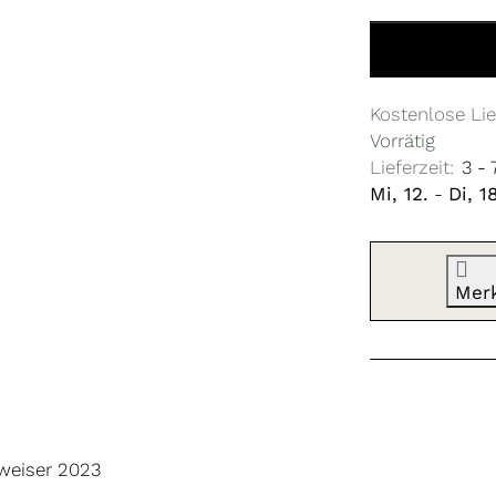
Schiebeaufnah
Kostenlose Lie
Vorrätig
Lieferzeit:
3 -
Mi, 12.
-
Di, 1
Mer
weiser 2023