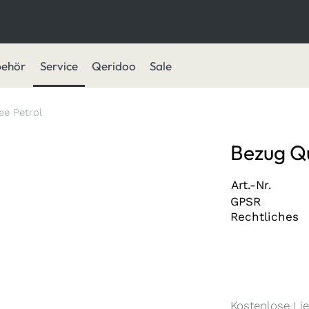
behör
Service
Qeridoo
Sale
e Petrol
Bezug Q
Art.-Nr.
GPSR
Rechtliches
Kostenlose Lie