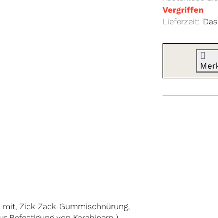
Vergriffen
Lieferzeit:
Das 
Mer
 mit, Zick-Zack-Gummischnürung,
r Befestigung von Karabinern ),