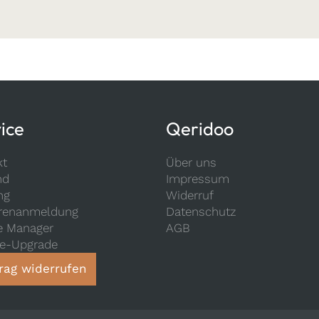
ice
Qeridoo
kt
Über uns
nd
Impressum
ng
Widerruf
renanmeldung
Datenschutz
e Manager
AGB
ce-Upgrade
rag widerrufen