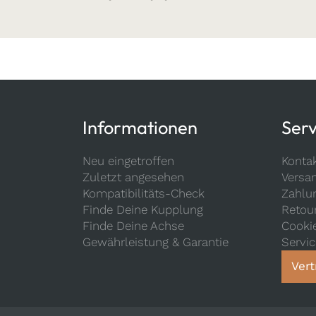
Informationen
Serv
Neu eingetroffen
Konta
Zuletzt angesehen
Versa
Kompatibilitäts-Check
Zahlu
Finde Deine Kupplung
Retou
Finde Deine Achse
Cooki
Gewährleistung & Garantie
Servi
Vert