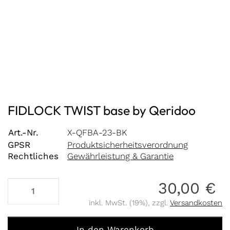
FIDLOCK TWIST base by Qeridoo
Art.-Nr.
X-QFBA-23-BK
GPSR
Produktsicherheitsverordnung
Rechtliches
Gewährleistung & Garantie
30,00 €
inkl. MwSt. (19%), zzgl.
Versandkosten
FIDLOCK TWIST base by Qeridoo zu 30,00 €, Menge 1.
In den Warenkorb