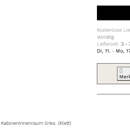
Innentasche Ki
Kostenlose Lie
Vorrätig
Lieferzeit:
3 -
Di, 11.
-
Mo, 17
Mer
Kabineninnenraum links. (Klett)