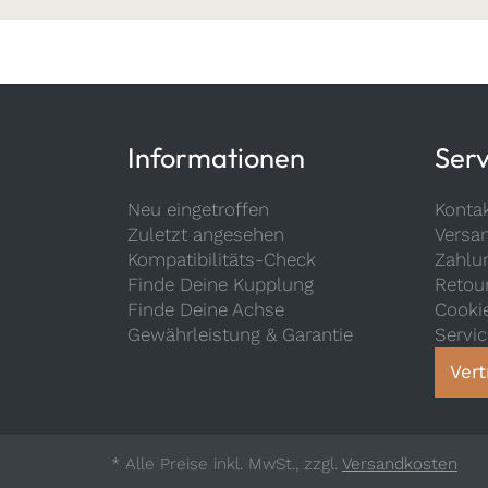
Informationen
Serv
Neu eingetroffen
Konta
Zuletzt angesehen
Versa
Kompatibilitäts-Check
Zahlu
Finde Deine Kupplung
Retou
Finde Deine Achse
Cooki
Gewährleistung & Garantie
Servi
Vert
* Alle Preise inkl. MwSt., zzgl.
Versandkosten