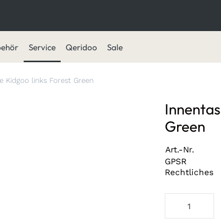
behör
Service
Qeridoo
Sale
e Kidgoo links Forest Green
Innentas
Green
Art.-Nr.
GPSR
Rechtliches