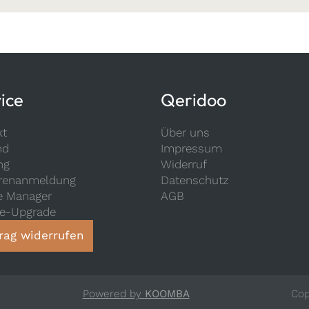
ice
Qeridoo
kt
Über uns
nd
Impressum
ng
Widerruf
renanmeldung
Datenschutz
e Manager
AGB
ce-Upgrade
rag widerrufen
Powered by
KOOMBA
Cop