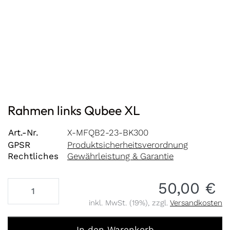
Rahmen links Qubee XL
Art.-Nr.
X-MFQB2-23-BK300
GPSR
Produktsicherheitsverordnung
Rechtliches
Gewährleistung & Garantie
50,00 €
inkl. MwSt. (19%), zzgl.
Versandkosten
Rahmen links Qubee XL zu 50,00 €, Menge 1.
In den Warenkorb