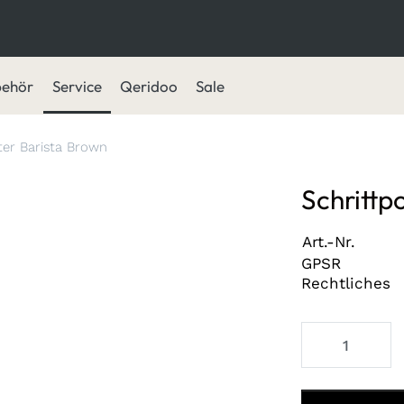
behör
Service
Qeridoo
Sale
ter Barista Brown
Schrittp
Art.-Nr.
GPSR
Rechtliches
Schrittpolster