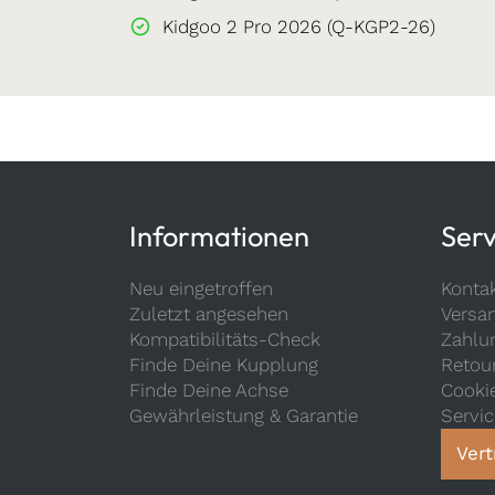
Kidgoo 2 Pro 2026 (Q-KGP2-26)
Informationen
Serv
Neu eingetroffen
Konta
Zuletzt angesehen
Versa
Kompatibilitäts-Check
Zahlu
Finde Deine Kupplung
Retou
Finde Deine Achse
Cooki
Gewährleistung & Garantie
Servi
Vert