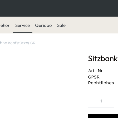
behör
Service
Qeridoo
Sale
ohne Kopfstütze) GR
Sitzbank
Art.-Nr.
GPSR
Rechtliches
Sitzbank (ohne