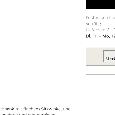
Kostenlose Lie
Vorrätig
Lieferzeit:
3 -
Di, 11.
-
Mo, 17
Mer
itzbank mit flachem Sitzwinkel und
 angenehme und ergonomische