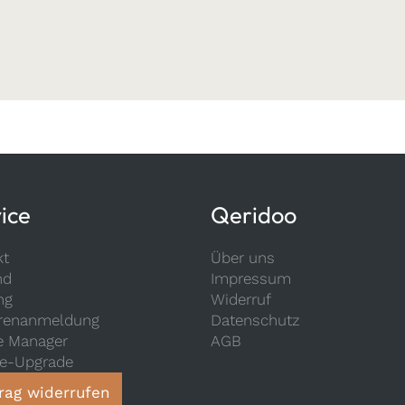
ice
Qeridoo
kt
Über uns
nd
Impressum
ng
Widerruf
renanmeldung
Datenschutz
e Manager
AGB
ce-Upgrade
rag widerrufen