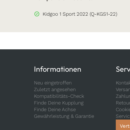
Kidgoo 1 Sport 2022 (Q-KGS1-22)
Informationen
Serv
Neu eingetroffen
Konta
Zuletzt angesehen
Versa
Kompatibilitäts-Check
Zahlu
Finde Deine Kupplung
Retou
Finde Deine Achse
Cooki
Gewährleistung & Garantie
Servi
Vert