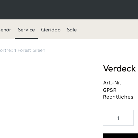
behör
Service
Qeridoo
Sale
ortrex 1 Forest Green
Verdeck 
Art.-Nr.
GPSR
Rechtliches
Verdeck Sportr