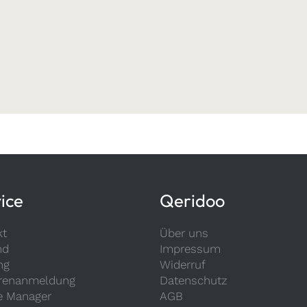
ice
Qeridoo
kt
Über uns
nd
Impressum
ng
Widerruf
renanmeldung
Datenschutz
e Manager
AGB