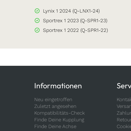
Lynix 1 2024 (Q-LNX1-24)
Sportrex 1 2023 (Q-SPR1-23)
Sportrex 1 2022 (Q-SPR1-22)
Informationen
Serv
Neu eingetroffen
Konta
Zuletzt angesehen
Versa
Kompatibilitäts-Check
Zahlu
Finde Deine Kupplung
Retou
Finde Deine Achse
Cooki