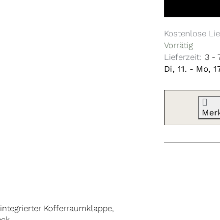
Kostenlose Lie
Vorrätig
Lieferzeit:
3 -
Di, 11.
-
Mo, 17
Mer
integrierter Kofferraumklappe,
ck.