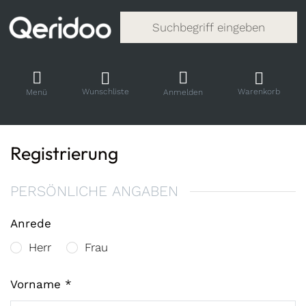
Gib einen Suchbegriff ein. Während
Wunschliste
Warenkorb
Menü
Anmelden
Registrierung
PERSÖNLICHE ANGABEN
Anrede
Herr
Frau
Vorname