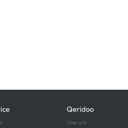
ice
Qeridoo
kt
Über uns