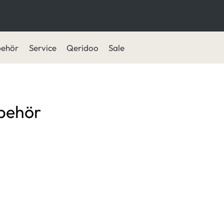
behör
Service
Qeridoo
Sale
behör