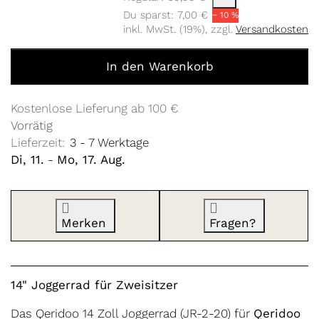
Du sparst:
7,00 €
− 10 %
inkl. MwSt. (19%), zzgl.
Versandkosten
14" Joggerrad Zweisitzer zu 62,99 €, Menge 1.
In den Warenkorb
Kostenlose Lieferung ab 100 €
Vorrätig
Lieferzeit:
3 - 7 Werktage
Di, 11.
-
Mo, 17. Aug.
Merken
Fragen?
14" Joggerrad für Zweisitzer
Das Qeridoo 14 Zoll Joggerrad (JR-2-20) für
Qeridoo