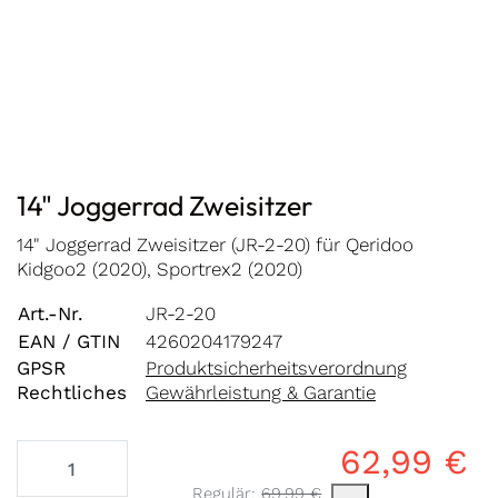
14" Joggerrad Zweisitzer
14" Joggerrad Zweisitzer (JR-2-20) für Qeridoo
Kidgoo2 (2020), Sportrex2 (2020)
Art.-Nr.
JR-2-20
EAN / GTIN
4260204179247
GPSR
Produktsicherheitsverordnung
Rechtliches
Gewährleistung & Garantie
62,99 €
Es handelt sich um den mittleren Verk
Regulär:
69,99 €