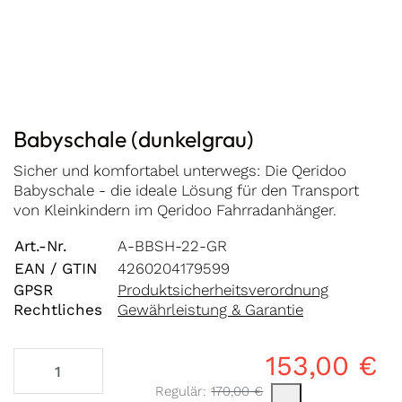
Babyschale (dunkelgrau)
Sicher und komfortabel unterwegs: Die Qeridoo
Babyschale - die ideale Lösung für den Transport
von Kleinkindern im Qeridoo Fahrradanhänger.
Art.-Nr.
A-BBSH-22-GR
EAN / GTIN
4260204179599
GPSR
Produktsicherheitsverordnung
Rechtliches
Gewährleistung & Garantie
153,00 €
Es handelt sich um den mittleren Verk
Regulär:
170,00 €