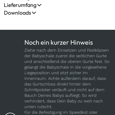
Lieferumfang
Downloads
Noch ein kurzer Hinweis
Ziehe nach dem Einsetzen und Festklipsen
der Babyschale zuerst die seitlichen Gurte
und anschließend die oberen Gurte fest. So
gelangt die Babyschale in die vorgesehene
Liegeposition und sitzt sicher im
Innenraum. Achte außerdem darauf, dass
das Gurtschloss direkt hinter dem
Schrittpolster verläuft und nicht auf dem
Bauch Deines Babys aufliegt. So wird
verhindert, dass Dein Baby zu weit nach
unten rutscht.
Für die Befestigung im Speedkid oder