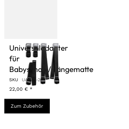
Universaladapter
für
Babyschale/Hängematte
SKU
UA-BH-20
22,00 € *
Zum Zubehör