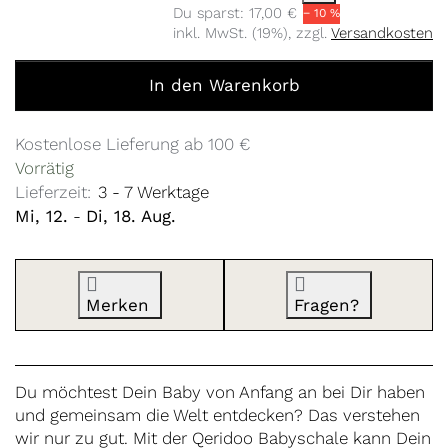
Du sparst:
17,00 €
− 10 %
inkl. MwSt. (19%), zzgl.
Versandkosten
Babyschale (dunkelgrau) zu 153,00 €, Menge 1.
In den Warenkorb
Kostenlose Lieferung ab 100 €
Vorrätig
Lieferzeit:
3 - 7 Werktage
Mi, 12.
-
Di, 18. Aug.
Merken
Fragen?
Du möchtest Dein Baby von Anfang an bei Dir haben
und gemeinsam die Welt entdecken? Das verstehen
wir nur zu gut. Mit der Qeridoo Babyschale kann Dein