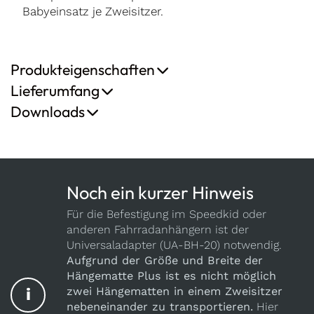
Babyeinsatz je Zweisitzer.
Produkteigenschaften
Lieferumfang
Downloads
Noch ein kurzer Hinweis
Für die Befestigung im Speedkid oder
anderen Fahrradanhängern ist der
Universaladapter (UA-BH-20) notwendig.
Aufgrund der Größe und Breite der
Hängematte Plus ist es nicht möglich
i
zwei Hängematten in einem Zweisitzer
nebeneinander zu transportieren.
Hier