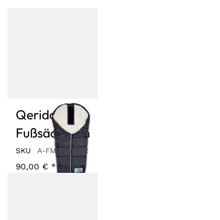
Qeridoo
Fußsäckchen
SKU
A-FM10-23-GR
90,00 € *