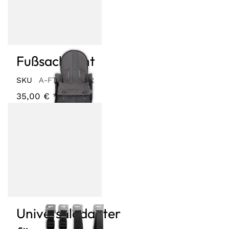
Fußsack light
SKU
A-FTMF-22-GR
35,00 € *
Universaladapter