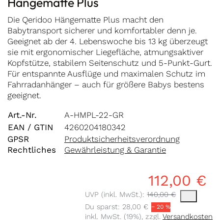
Hängematte Plus
Die Qeridoo Hängematte Plus macht den
Babytransport sicherer und komfortabler denn je.
Geeignet ab der 4. Lebenswoche bis 13 kg überzeugt
sie mit ergonomischer Liegefläche, atmungsaktiver
Kopfstütze, stabilem Seitenschutz und 5-Punkt-Gurt.
Für entspannte Ausflüge und maximalen Schutz im
Fahrradanhänger – auch für größere Babys bestens
geeignet.
Art.-Nr.
A-HMPL-22-GR
EAN / GTIN
4260204180342
GPSR
Produktsicherheitsverordnung
Rechtliches
Gewährleistung & Garantie
112,00 €
Die UVP ist der vorgeschlagene oder em
UVP (inkl. MwSt.):
140,00 €
Du sparst:
28,00 €
− 20 %
inkl. MwSt. (19%), zzgl.
Versandkosten