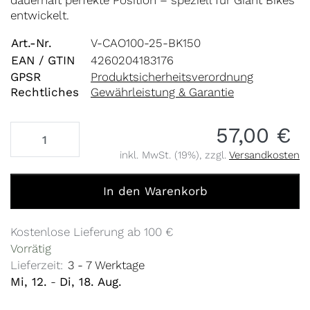
dauerhaft perfekte Position – speziell für Giant Bikes
entwickelt.
Art.-Nr.
V-CAO100-25-BK150
EAN / GTIN
4260204183176
GPSR
Produktsicherheitsverordnung
Rechtliches
Gewährleistung & Garantie
57,00 €
inkl. MwSt. (19%), zzgl.
Versandkosten
Giant-Kupplung M10 x 1,5 zu 57,00 €, Menge 1.
In den Warenkorb
Kostenlose Lieferung ab 100 €
Vorrätig
Lieferzeit:
3 - 7 Werktage
Mi, 12.
-
Di, 18. Aug.