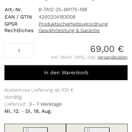
Art.-Nr.
B-TA12-25-BK175-198
EAN / GTIN
4260204183008
GPSR
Produktsicherheitsverordnung
Rechtliches
Gewährleistung & Garantie
69,00 €
inkl. MwSt. (19%), zzgl.
Versandkosten
Steckachse M12 x 1,75 / 192-198 zu 69,00 €, Menge 1.
In den Warenkorb
Kostenlose Lieferung ab 100 €
Vorrätig
Lieferzeit:
3 - 7 Werktage
Mi, 12.
-
Di, 18. Aug.