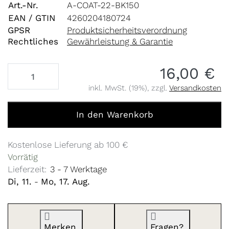
Art.-Nr.
A-COAT-22-BK150
EAN / GTIN
4260204180724
GPSR
Produktsicherheitsverordnung
Rechtliches
Gewährleistung & Garantie
16,00 €
inkl. MwSt. (19%), zzgl.
Versandkosten
Kupplungsverdrehsicherung 15mm zu 16,00 €, Menge 1.
In den Warenkorb
Kostenlose Lieferung ab 100 €
Vorrätig
Lieferzeit:
3 - 7 Werktage
Di, 11.
-
Mo, 17. Aug.
Merken
Fragen?