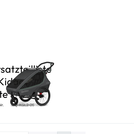
satzteilliste
 Kidgoo 2
te
Nr.
Q-KGL2-26