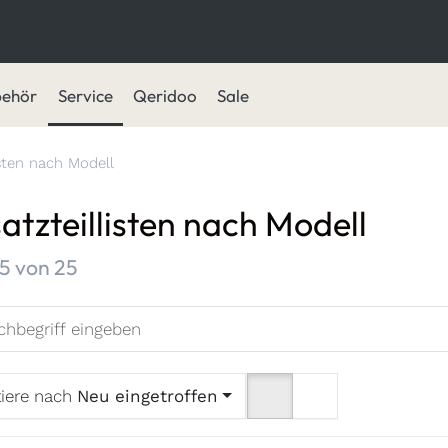
behör
Service
Qeridoo
Sale
isten nach Modell
atzteillisten nach Modell
ergebnisse:
5
von
25
tiere nach
Neu eingetroffen