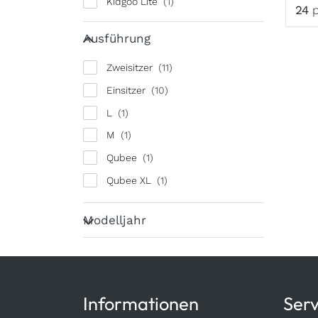
Kidgoo Lite
Erge
24
p
Qubee
Ausführung
Ausführung
Qubee XL
Zweisitzer
Sportrex
Einsitzer
L
M
Qubee
Qubee XL
Modelljahr
Modelljahr
Informationen
Serv