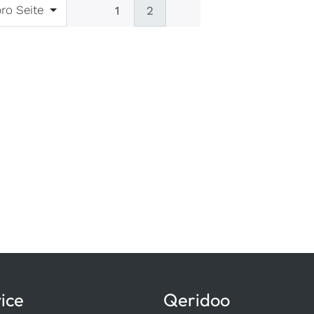
bnisse pro Seite
ro Seite
1
2
ice
Qeridoo