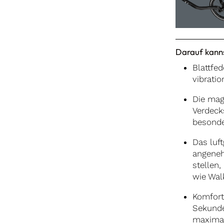
Darauf kanns
Blattfe
vibrati
Die mag
Verdeck
besonde
Das luft
angeneh
stellen,
wie Walk
Komfort
Sekunde
maximal