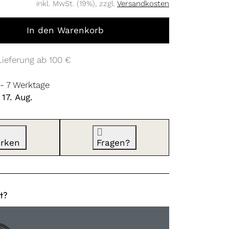
inkl. MwSt. (19%), zzgl.
Versandkosten
449,00 €, Menge 1. Farbe: Steel Grey
In den Warenkorb
Lieferung ab 100 €
 - 7 Werktage
17. Aug.
rken
Fragen?
t?