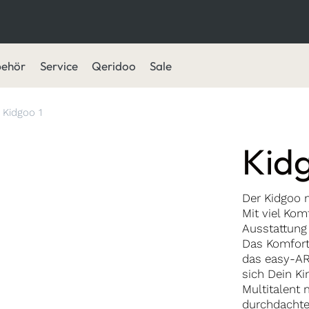
behör
Service
Qeridoo
Sale
Kidgoo 1
Kidg
Der Kidgoo m
Mit viel Kom
Ausstattung 
Das Komfort
das easy-AR
sich Dein K
Multitalent 
durchdacht