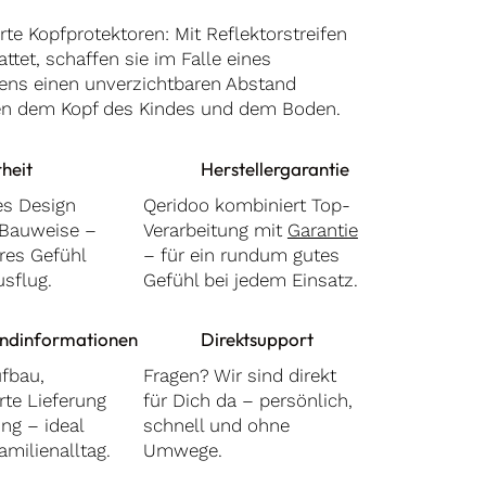
rte Kopfprotektoren: Mit Reflektorstreifen
ttet, schaffen sie im Falle eines
ns einen unverzichtbaren Abstand
n dem Kopf des Kindes und dem Boden.
rheit
Herstellergarantie
s Design
Qeridoo kombiniert Top-
e Bauweise –
Verarbeitung mit
Garantie
eres Gefühl
– für ein rundum gutes
sflug.
Gefühl bei jedem Einsatz.
ndinformationen
Direktsupport
ufbau,
Fragen? Wir sind direkt
rte Lieferung
für Dich da – persönlich,
ng – ideal
schnell und ohne
amilienalltag.
Umwege.