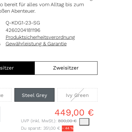
oo bereit für alles vom Alltag bis zum
oßen Abenteuer.
Q-KDG1-23-SG
4260204181196
Produktsicherheitsverordnung
s
Gewährleistung & Garantie
sitzer
Zweisitzer
ue
Steel Grey
Ivy Green
449,00 €
Die UVP ist der vorgeschlagene oder empfohlene Verka
UVP (inkl. MwSt.):
800,00 €
Du sparst:
351,00 €
− 44 %