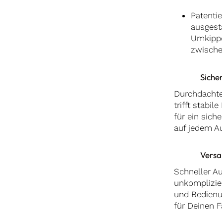
Patentie
ausgesta
Umkippe
zwische
Siche
Durchdachte
trifft stabil
für ein sich
auf jedem Au
Versa
Schneller A
unkomplizie
und Bedienu
für Deinen F