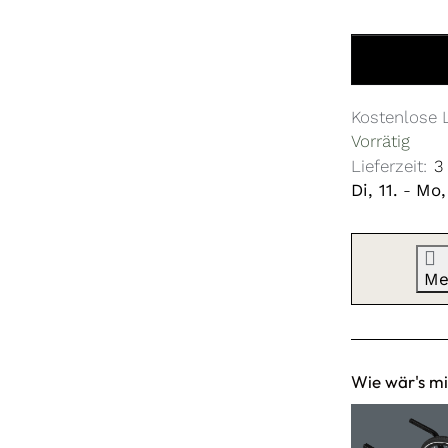
Kidgoo 1 zu 
Kostenlose 
Vorrätig
Lieferzeit:
3
Di, 11.
-
Mo, 
Me
Wie wär's mi