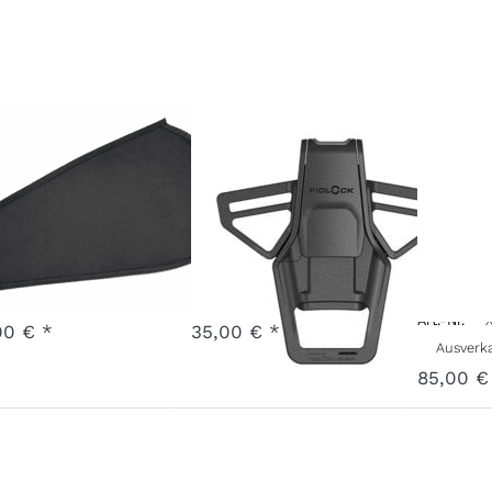
onnenschutz
Fidlock 5-
Hau
eitenscheiben
Punkt-
Kidg
echts
Gurtschloss
Fidl
Edit
Nr.
X-SCWR-24-GR
Art.-Nr.
F-BB30-FL-BK001
- 7 Werktage
3 - 7 Werktage
Art.-Nr.
00 € *
35,00 € *
Ausverkauft - wird n
85,00 €