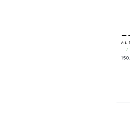
K
Fi
Ed
Art.-
3 
150