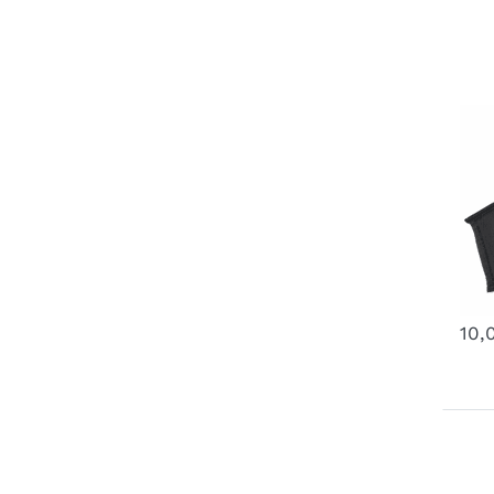
S
S
r
Art.-
3 
10,