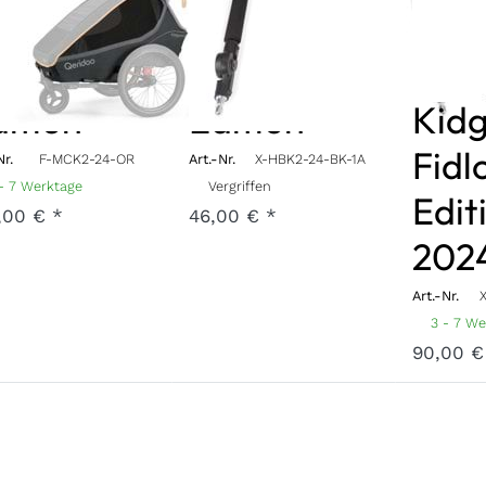
idgoo 2
Kidgoo 2
(ohn
dlock
Fidlock
Kopf
ition
Edition
Kidg
Fidl
Nr.
F-MCK2-24-OR
Art.-Nr.
X-HBK2-24-BK-1A
- 7 Werktage
Vergriffen
Edit
,00 € *
46,00 € *
202
Art.-Nr.
3 - 7 W
90,00 €