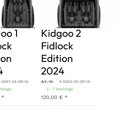
e
(ohne
stütze)
Kopfstütze)
oo 1
Kidgoo 2
ock
Fidlock
ion
Edition
4
2024
X-SSK1-24-GR-1A
Art.-Nr.
X-SSK2-24-GR-1A
erktage
3 - 7 Werktage
 *
120,00 € *