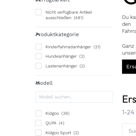
Nicht verfügbare Artikel
Du ka
ausschließen
den
Produktkategorie
Fahrr
Produktkategorie
Ganz 
Kinderfahrradanhänger
unser
Hundeanhänger
Ers
Lastenanhänger
Modell
Modell
Ers
Such
1-24
Kidgoo
QUPA
Kidgoo Sport