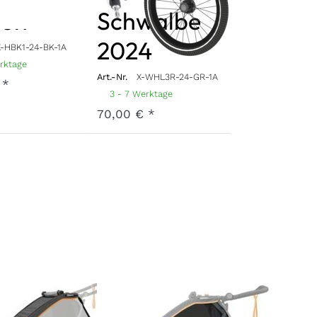
ion
Schwalbe
2024
X-HBK1-24-BK-1A
erktage
Art.-Nr.
X-WHL3R-24-GR-1A
 *
3 - 7 Werktage
70,00 € *
deck
Hauptbezug