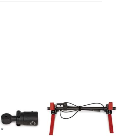
hselkopf
Achse Set
QUPA 2
-TBQ0-22-BK100
achgeliefert, sobald wieder auf Lager.
2023
 *