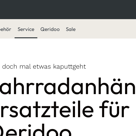
behör
Service
Qeridoo
Sale
s doch mal etwas kaputtgeht
ahrrad­anhän
rsatzteile fü
eridoo