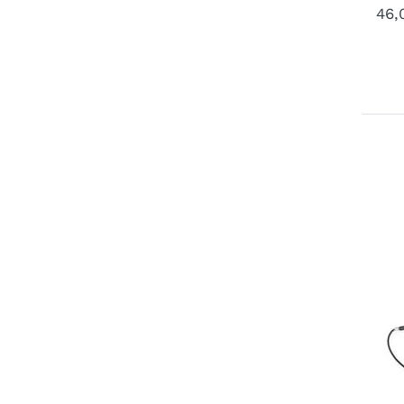
46,
H
Zw
Art.-