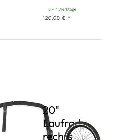
Art.-Nr.
V-AXQ2-23-BK-1A
3 - 7 Werktage
120,00 € *
ebegriff
20"
oo 1
Laufrad
ock
rechts