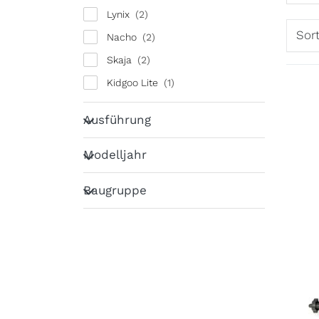
Lynix
Sor
Nacho
Skaja
Kidgoo Lite
Qubee
Ausführung
Ausführung
Qubee XL
Modelljahr
Sportrex
Modelljahr
Baugruppe
Baugruppe
Sc
Q
Art.-
3 