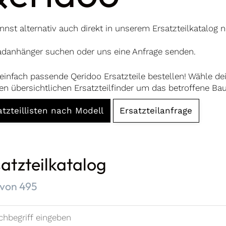
nnst alternativ auch direkt in unserem Ersatzteilkatalog 
adanhänger suchen oder uns eine Anfrage senden.
einfach passende Qeridoo Ersatzteile bestellen! Wähle d
en übersichtlichen Ersatzteilfinder um das betroffene Baut
atzteillisten nach Modell
Ersatzteilanfrage
atzteilkatalog
ergebnisse:
von
495