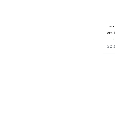
T
b
Q
Art.-
3 
30,
H