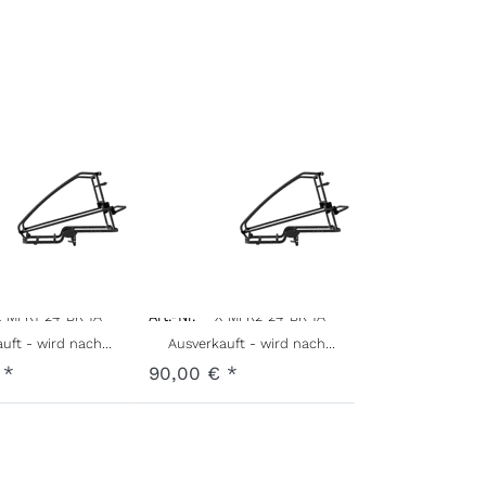
ptrahmen
Hauptrahmen
oo 1
Kidgoo 2
ock
Fidlock
ion
Edition
X-MFK1-24-BK-1A
Art.-Nr.
X-MFK2-24-BK-1A
achgeliefert, sobald wieder auf Lager.
Ausverkauft - wird nachgeliefert, sobald wieder auf Lager.
 *
90,00 € *