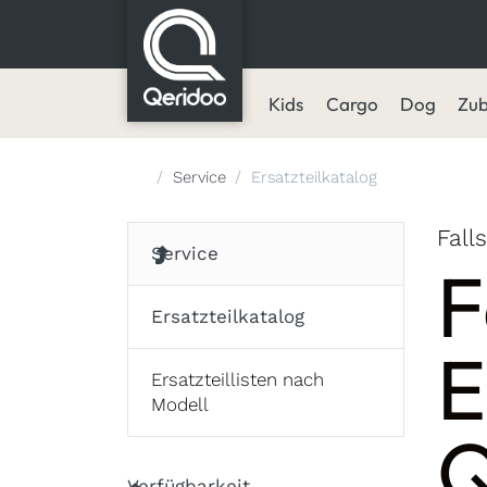
Kids
Cargo
Dog
Zu
Startseite
Service
Ersatzteilkatalog
Fall
Service
F
Ersatzteilkatalog
E
Ersatzteillisten nach
Modell
Q
Verfügbarkeit
Verfügbarkeit