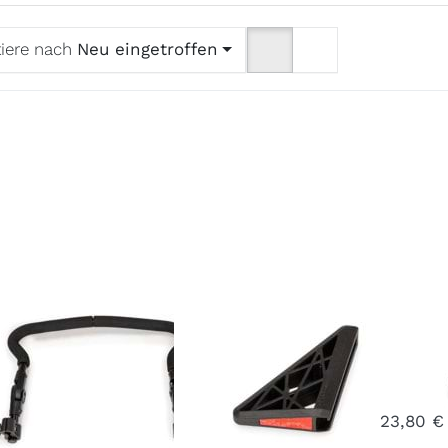
tiere nach
Neu eingetroffen
hiebegriff
Radabweiser
Deic
UPA 2
/
Art.-Nr.
X
Ausverkauft - wird n
Kopfprotektor
Nr.
X-HBQ2-23-BK-1A
23,80 €
- 7 Werktage