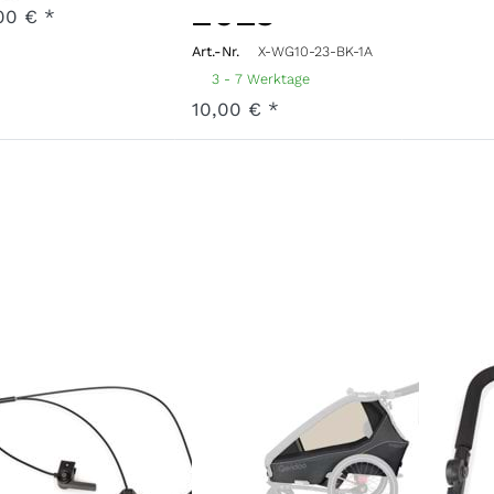
2023
00 € *
Art.-Nr.
X-WG10-23-BK-1A
3 - 7 Werktage
10,00 € *
andparkbremse
Hauptbezug
Schi
eisitzer
Kidgoo 1
Kidg
Steel Grey
Fidl
Nr.
V-HPB20-22-BK