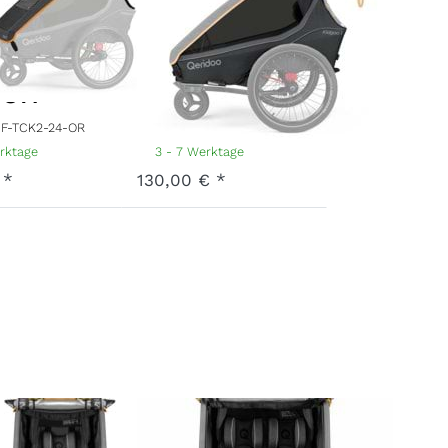
oo 2
Kidgoo 1
ock
Fidlock
ion
Edition
F-TCK2-24-OR
Art.-Nr.
F-MCK1-24-OR
erktage
3 - 7 Werktage
 *
130,00 € *
bank
Sitzbank