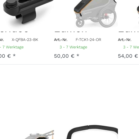
WIST
Kidgoo 1
Kidg
ase by
Fidlock
Fidl
eridoo
Edition
Edit
Nr.
X-QFBA-23-BK
Art.-Nr.
F-TCK1-24-OR
Art.-Nr.
- 7 Werktage
3 - 7 Werktage
3 - 7 W
00 € *
50,00 € *
54,00 €
auptbezug
Schiebegriff
Sitz